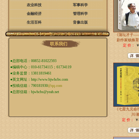
农业科技
军事科学
金融经济
管理科学
生活百科
音像出版
《蒲坛才子—
剧作家杨焕育
联系我们
定 价：
￥
●总部电话：00852-81022593
●编稿中心：010-61734115；61734119
●业务监督：13811819461
●英文网址：
http://www.bjwhcbs.com
●投稿信箱：
790181930
@qq.com
●总部信箱：
bjwhcbs@yeah.net
《七星九元命
川/
定 价：
￥8