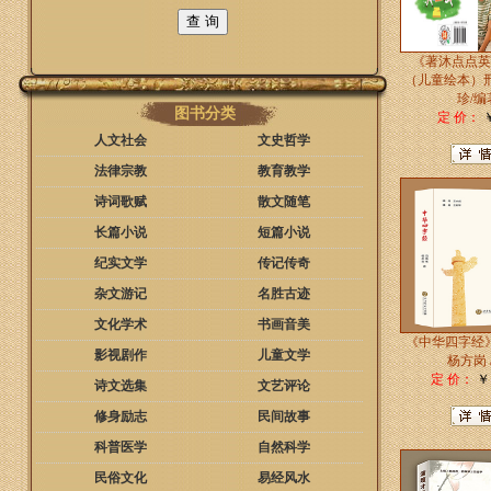
《著沐点点英
（儿童绘本）邢
珍/编
图书分类
定 价：
￥
人文社会
文史哲学
法律宗教
教育教学
诗词歌赋
散文随笔
长篇小说
短篇小说
纪实文学
传记传奇
杂文游记
名胜古迹
文化学术
书画音美
《中华四字经
影视剧作
儿童文学
杨方岗 
定 价：
￥1
诗文选集
文艺评论
修身励志
民间故事
科普医学
自然科学
民俗文化
易经风水