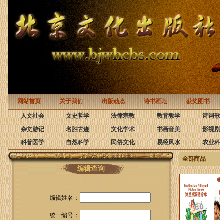
网站首页
关于我们
出版动态
诗书画坛
获奖图书
人文社会
文史哲学
法律宗教
教育教学
诗词歌
杂文游记
名胜古迹
文化学术
书画音美
影视剧
科普医学
自然科学
民俗文化
易经风水
农业科
全部商品
编辑查询
编辑姓名：
统一编号：