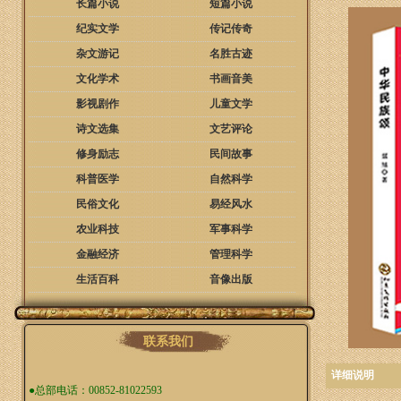
长篇小说
短篇小说
纪实文学
传记传奇
杂文游记
名胜古迹
文化学术
书画音美
影视剧作
儿童文学
诗文选集
文艺评论
修身励志
民间故事
科普医学
自然科学
民俗文化
易经风水
农业科技
军事科学
金融经济
管理科学
生活百科
音像出版
联系我们
详细说明
●总部电话：00852-81022593