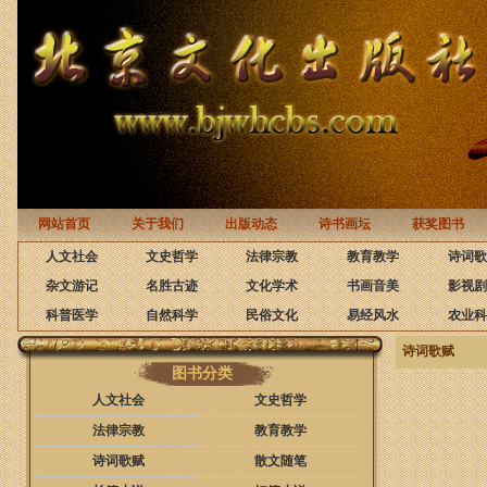
网站首页
关于我们
出版动态
诗书画坛
获奖图书
人文社会
文史哲学
法律宗教
教育教学
诗词歌
杂文游记
名胜古迹
文化学术
书画音美
影视剧
科普医学
自然科学
民俗文化
易经风水
农业科
诗词歌赋
图书分类
人文社会
文史哲学
法律宗教
教育教学
诗词歌赋
散文随笔