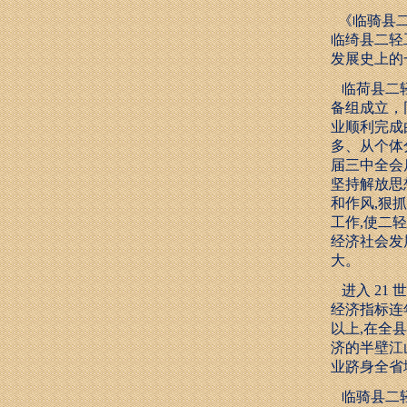
《临骑县二
临绮县二轻
发展史上的
临荷县二轻工
备组成立，
业顺利完成
多、从个体
届三中全会
坚持解放思
和作风,狠
工作,使二
经济社会发
大。
进入 21
经济指标连
以上,在全
济的半壁江
业跻身全省
临骑县二轻