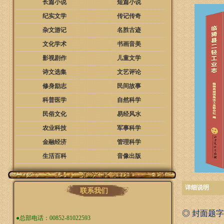
长篇小说
短篇小说
纪实文学
传记传奇
杂文游记
名胜古迹
文化学术
书画音美
影视剧作
儿童文学
诗文选集
文艺评论
修身励志
民间故事
科普医学
自然科学
民俗文化
易经风水
农业科技
军事科学
金融经济
管理科学
生活百科
音像出版
详细说明
联系我们
◎ 封面题
●总部电话：00852-81022593