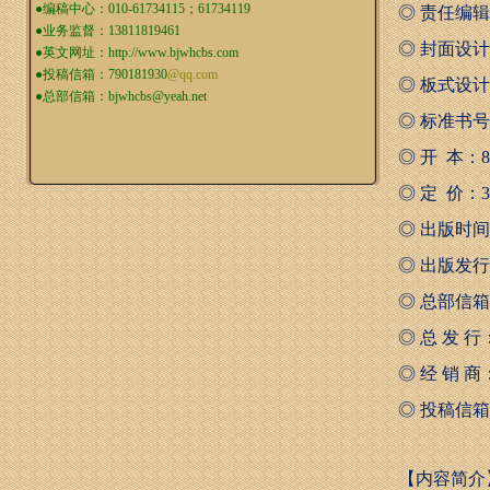
●编稿中心：010-61734115；61734119
◎ 责任编
●业务监督：13811819461
◎ 封面设
●英文网址：
http://www.bjwhcbs.com
●投稿信箱：
790181930
@qq.com
◎ 板式设
●总部信箱：
bjwhcbs@yeah.net
◎ 标准书号：IS
◎ 开 本：88
◎ 定 价：35
◎ 出版时间：
◎ 出版发
◎ 总部信箱：b
◎ 总 发
◎ 经 销
◎ 投稿信箱：7
【内容简介