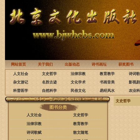
网站首页
关于我们
出版动态
诗书画坛
获奖图书
人文社会
文史哲学
法律宗教
教育教学
诗词歌
杂文游记
名胜古迹
文化学术
书画音美
影视剧
科普医学
自然科学
民俗文化
易经风水
农业科
文史哲学
图书分类
人文社会
文史哲学
法律宗教
教育教学
诗词歌赋
散文随笔