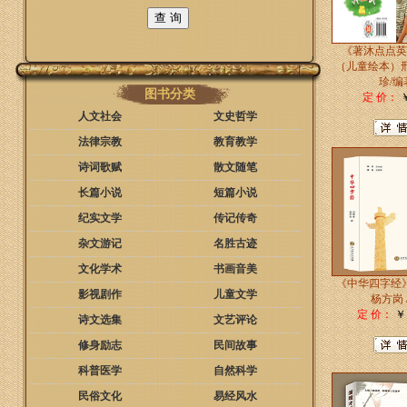
《著沐点点英
（儿童绘本）邢
珍/编
图书分类
定 价：
￥
人文社会
文史哲学
法律宗教
教育教学
诗词歌赋
散文随笔
长篇小说
短篇小说
纪实文学
传记传奇
杂文游记
名胜古迹
文化学术
书画音美
《中华四字经
影视剧作
儿童文学
杨方岗 
定 价：
￥1
诗文选集
文艺评论
修身励志
民间故事
科普医学
自然科学
民俗文化
易经风水