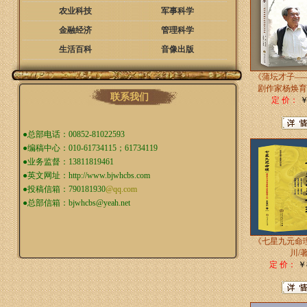
农业科技
军事科学
金融经济
管理科学
生活百科
音像出版
《蒲坛才子—
剧作家杨焕育
联系我们
定 价：
￥
●总部电话：00852-81022593
●编稿中心：010-61734115；61734119
●业务监督：13811819461
●英文网址：
http://www.bjwhcbs.com
●投稿信箱：
790181930
@qq.com
●总部信箱：
bjwhcbs@yeah.net
《七星九元命
川/
定 价：
￥8