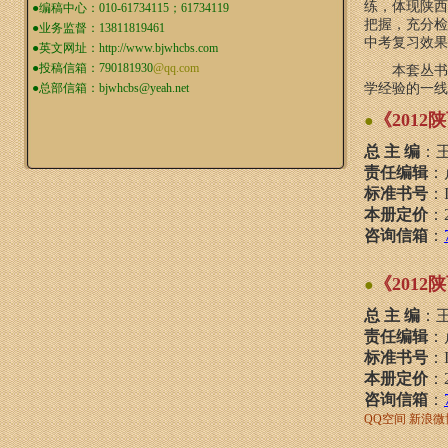
练，体现陕西
●编稿中心：010-61734115；61734119
把握，充分检
●业务监督：13811819461
中考复习效果
●英文网址：
http://www.bjwhcbs.com
●投稿信箱：
790181930
@qq.com
本套丛书
●总部信箱：
bjwhcbs@yeah.net
学经验的一线
《201
●
总 主 编
：
责任编辑
：
标准书号
：
本册定价
：
咨询信箱
：
《201
●
总 主 编
：
责任编辑
：
标准书号
：
本册定价
：
咨询信箱
：
QQ空间
新浪微