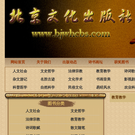
网站首页
关于我们
出版动态
诗书画坛
获奖图书
人文社会
文史哲学
法律宗教
教育教学
诗词歌
杂文游记
名胜古迹
文化学术
书画音美
影视剧
科普医学
自然科学
民俗文化
易经风水
农业科
教育教学
图书分类
人文社会
文史哲学
法律宗教
教育教学
诗词歌赋
散文随笔