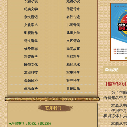
长篇小说
短篇小说
纪实文学
传记传奇
杂文游记
名胜古迹
文化学术
书画音美
影视剧作
儿童文学
诗文选集
文艺评论
修身励志
民间故事
科普医学
自然科学
民俗文化
易经风水
详细说明
农业科技
军事科学
金融经济
管理科学
【
编写说明
生活百科
音像出版
为了帮助
西省知名中考
本套丛书
联系我们
上，依据中考
和训练体系揭
●总部电话：00852-81022593
本套丛书