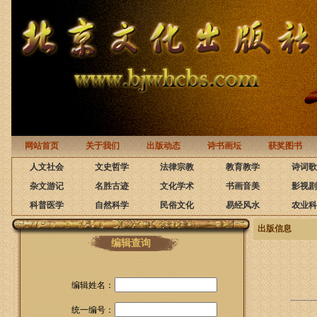
网站首页
关于我们
出版动态
诗书画坛
获奖图书
人文社会
文史哲学
法律宗教
教育教学
诗词歌
杂文游记
名胜古迹
文化学术
书画音美
影视剧
科普医学
自然科学
民俗文化
易经风水
农业科
出版信息
编辑查询
编辑姓名：
统一编号：