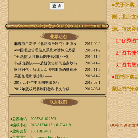
■
关于评奖
则，北京文
选。
每次评
业界动态
1.“优秀
·
非遗项目新书《北韵禅乐研究》出版发
2017-09-2
·
●中国书业管理信息系统对话标准乃是
2016-11-2
2.“图书
·
“全能型”人才推动图书营销职业化
2016-11-2
·
书越出越快——质疑凭借新闻热点炒书
2016-11-2
3.“图书
·
微利时代：解读大众图书出版的微观样
2016-11-2
·
美国按需出版掠影 ——
2016-11-2
●
图书评奖
·
2013-2017年中国图书出版行
2013-08-1
藏证书”分
·
2012年版权局将制订教科书支付稿
2012-03-1
联系我们
●总部电话：00852-81022593
●编稿中心：010-61734115；61734119
QQ空间
新浪微
●业务监督：13811819461
●英文网址：
http://www.bjwhcbs.com